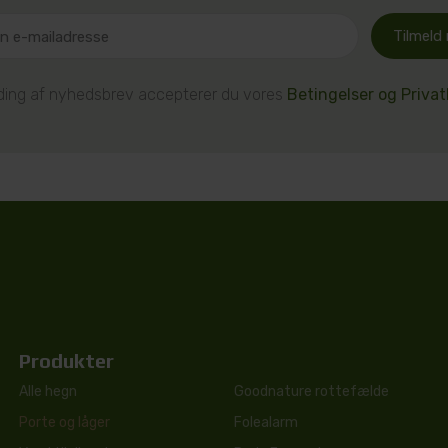
Tilmeld
lding af nyhedsbrev accepterer du vores
Betingelser og Privatl
Produkter
Alle hegn
Goodnature rottefælde
Porte og låger
Folealarm