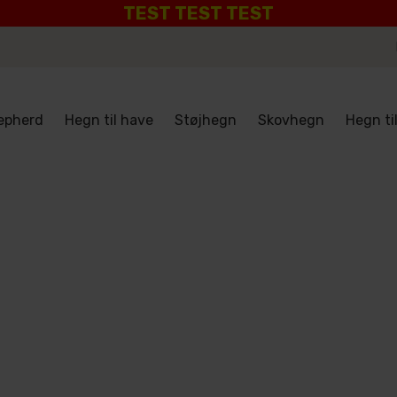
TEST TEST TEST
epherd
Hegn til have
Støjhegn
Skovhegn
Hegn ti