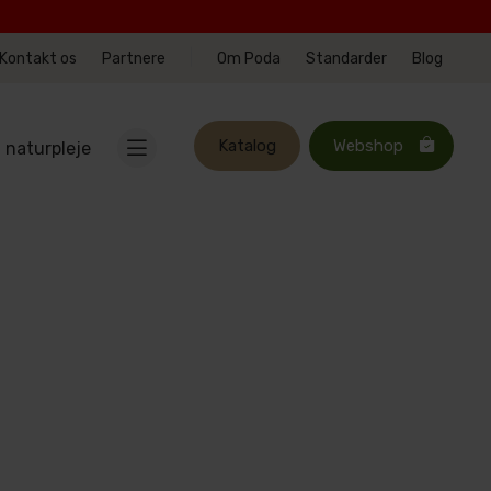
|
Kontakt os
Partnere
Om Poda
Standarder
Blog
Katalog
Webshop
l naturpleje