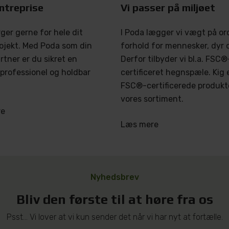
ntreprise
Vi passer på miljøet
ger gerne for hele dit
I Poda lægger vi vægt på or
ojekt. Med Poda som din
forhold for mennesker, dyr o
tner er du sikret en
Derfor tilbyder vi bl.a. FSC®
, professionel og holdbar
certificeret hegnspæle. Kig 
FSC®-certificerede produkte
vores sortiment.
re
Læs mere
Nyhedsbrev
Bliv den første til at høre fra os
Psst... Vi lover at vi kun sender det når vi har nyt at fortælle.