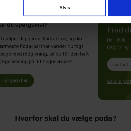
Afvis
ar du spørgsmål?
Find d
i hjælper dig gerne! Kontakt os, og din
Din lokale 
ærmeste Poda-partner vender hurtigt
rådgivning
ilbage med rådgivning, så du får den helt
igtige løsning på dit hegnsprojekt.
Få hjælp her
Se alle pa
Hvorfor skal du vælge poda?