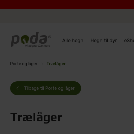
Alle hegn
Hegn til dyr
eSh
Porte og låger
>
Trælåger
Tilbage til Porte og låger
Trælåger