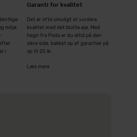
Garanti for kvalitet
dentlige
Det er ofte umuligt at vurdere
g miljø.
kvalitet med det blotte øje. Med
-
hegn fra Poda er du altid på den
efter
sikre side, bakket op af garantier på
r i
op til 25 år.
Læs mere