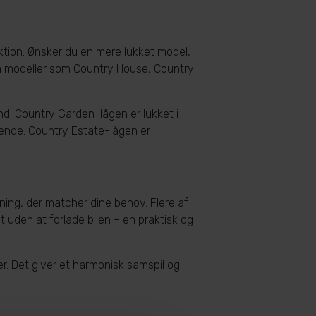
nktion. Ønsker du en mere lukket model,
em modeller som Country House, Country
nd. Country Garden-lågen er lukket i
rende. Country Estate-lågen er
øsning, der matcher dine behov. Flere af
 uden at forlade bilen – en praktisk og
r. Det giver et harmonisk samspil og