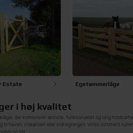
y Estate
Egetømmerlåge
er i høj kvalitet
ælåger, der kombinerer æstetik, funktionalitet og lang holdbarh
 til haven, indkørslen eller indhegningen. Vores sortiment rummer
ndom og stil.