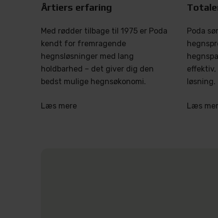
Årtiers erfaring
Totale
Med rødder tilbage til 1975 er Poda
Poda sør
kendt for fremragende
hegnspr
hegnsløsninger med lang
hegnspar
holdbarhed – det giver dig den
effektiv
bedst mulige hegnsøkonomi.
løsning.
Læs mere
Læs me