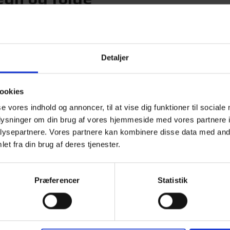
e til hegn omkring en fold eller dyreindhegning, er modellerne
ælåger matcher stilen på vores forskellige lægtehegn i træ og s
Detaljer
 træsorter, så du kan vælge det udtryk, der passer bedst til dit 
ookies
også med til at løfte helhedsindtrykket af din indhegning.
se vores indhold og annoncer, til at vise dig funktioner til sociale
os Poda
oplysninger om din brug af vores hjemmeside med vores partnere i
ysepartnere. Vores partnere kan kombinere disse data med andr
set om du søger en låge til indkørsel i træ, en klassisk hegnslå
et fra din brug af deres tjenester.
 med at finde den rigtige trælåge, som matcher dine behov og øn
et uforpligtende tilbud på din nye trælåge.
Præferencer
Statistik