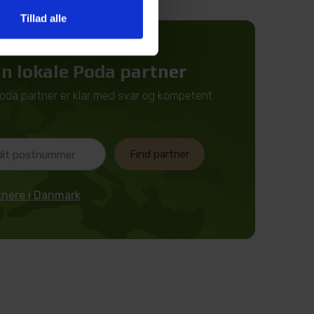
Tillad alle
in lokale Poda partner
Poda partner er klar med svar og kompetent
Find partner
rtnere i Danmark