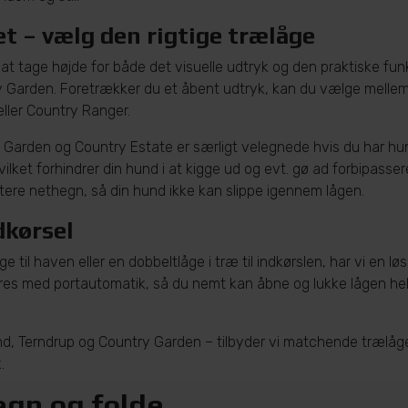
et – vælg den rigtige trælåge
 at tage højde for både det visuelle udtryk og den praktiske fu
try Garden. Foretrækker du et åbent udtryk, kan du vælge mell
ller Country Ranger.
ry Garden og Country Estate er særligt velegnede hvis du har hu
ket forhindrer din hund i at kigge ud og evt. gø ad forbipasse
ere nethegn, så din hund ikke kan slippe igennem lågen.
dkørsel
 til haven eller en dobbeltlåge i træ til indkørslen, har vi en l
eres med portautomatik, så du nemt kan åbne og lukke lågen helt
d, Terndrup og Country Garden – tilbyder vi matchende trælåge
.
egn og folde