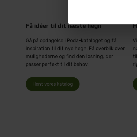
Få idéer til dit næste hegn
H
Gå på opdagelse i Poda-kataloget og få
V
inspiration til dit nye hegn. Få overblik over
n
mulighederne og find den løsning, der
t
passer perfekt til dit behov.
r
Hent vores katalog