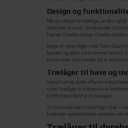
Design og funktionalit
Når du vælger en trælåge, er det vigtigt
anbefaler vi Lund, Terndrup eller Coun
Farmer, Country Manor, Country Estate e
Nogle af vores låger i træ, f.eks. Count
bunden og åben med tremmer øverst, hvil
konstrueret med henblik på at eftermont
Trælåger til have og in
Uanset om du leder efter en enkel trælåge
vores trælåger til indkørsel kan kombin
komfortabel løsning i hverdagen.
Til vores populære havehegn i træ – Lun
fuldender ejendommens samlede udtryk
Trælåger til dyreh