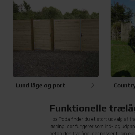
Lund låge og port
Countr
Funktionelle trælåg
Hos Poda finder du et stort udvalg af tr
løsning, der fungerer som ind- og udgang
netop den trælåge, der passer til din eje