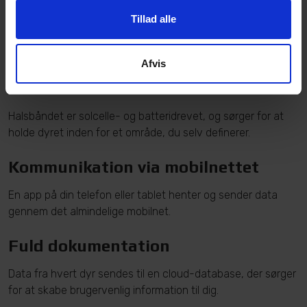
Satellitovervågning
Tillad alle
Dyrenes positioner og bevægelser registreres af GPS-
satellitnetværket via et halsbånd på hvert dyr.
Afvis
GPS-halsbånd
Halsbåndet er solcelle- og batteridrevet, og sørger for at
holde dyret inden for et område, du selv definerer.
Kommunikation via mobilnettet
En app på din telefon eller tablet henter og sender data
gennem det almindelige mobilnet.
Fuld dokumentation
Data fra hvert dyr sendes til en cloud-database, der sørger
for at skabe brugervenlig information til dig.