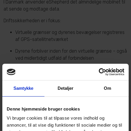
I Danmark anvender eShepherd det almindelige mobilnet til
at sende og modtage data.
Driftssikkerheden er i fokus:
Virtuelle grænser og dyrenes bevægelser registreres
af GPS-satellitnetværket
Dyrene forbliver inden for den virtuelle grænse – også
ved midlertidigt udfald af forbindelsen
Halsbåndene er robuste, solcelle- og batteridrevne –
designet til lang holdbarhed
Samtykke
Detaljer
Om
Det giver dig et stabilt og driftssikkert system.
Denne hjemmeside bruger cookies
Vi bruger cookies til at tilpasse vores indhold og
annoncer, til at vise dig funktioner til sociale medier og til