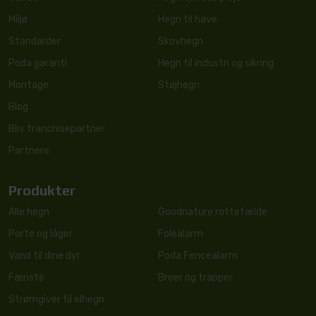
Miljø
Hegn til have
Standarder
Skovhegn
Poda garanti
Hegn til industri og sikring
Montage
Støjhegn
Blog
Bliv franchisepartner
Partnere
Produkter
Alle hegn
Goodnature rottefælde
Porte og låger
Folealarm
Vand til dine dyr
Poda Fencealarm
Færiste
Broer og trapper
Strømgiver til elhegn