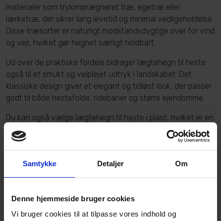
materialer som trykimprægneret træ, egetræ eller
lærketræ, der sikrer lang levetid og minimal vedligeholdelse.
Disse træsorter er naturligt modstandsdygtige over for vind
og vejr, hvilket gør hegnet særligt holdbart.
Ud over de praktiske fordele bidrager lægtehegn til heste
også til et smukt og velplejet udtryk i landskabet. Det
klassiske design giver et elegant og tidløst look, der passer
godt til både hestefolde, ridebaner og større ejendomme.
Du kan også vælge lægtehegn til heste i plast, hvilket er en
populær løsning for dem, der ønsker et næsten
vedligeholdelsesfrit hegn. Plasthegnet er UV-bestandigt,
hvilket betyder, at det ikke mister farven eller bliver sprødt
Samtykke
Detaljer
Om
over tid, selv ved langvarig eksponering for sollys. Plast
lægtehegn til heste kombinerer altså holdbarhed med et
stilrent udtryk, der bevarer sit flotte udseende i mange år.
Denne hjemmeside bruger cookies
Vi bruger cookies til at tilpasse vores indhold og