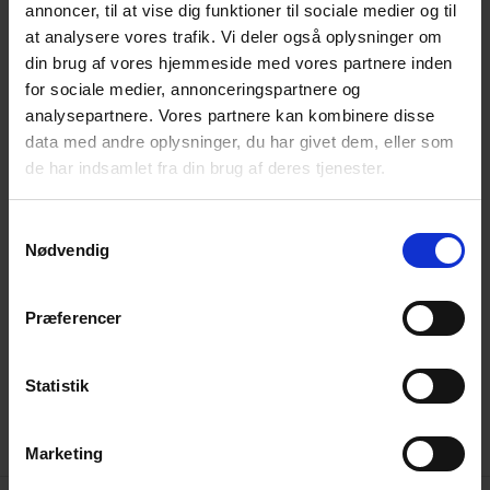
annoncer, til at vise dig funktioner til sociale medier og til
Professionel montering af
at analysere vores trafik. Vi deler også oplysninger om
lægtehegn
din brug af vores hjemmeside med vores partnere inden
for sociale medier, annonceringspartnere og
For at sikre et perfekt resultat tilbyder Poda professionel
analysepartnere. Vores partnere kan kombinere disse
montering af lægtehegn til heste i hele landet. Vores
data med andre oplysninger, du har givet dem, eller som
erfarne montører arbejder med specialiserede maskiner og
de har indsamlet fra din brug af deres tjenester.
præcise teknikker, der sikrer et holdbart, smukt og sikkert
hegn.
Samtykkevalg
Nødvendig
Læs mere om hvordan vi arbejder med professionel
opsætning og montage af hegn:
Præferencer
Med Poda får du ikke bare et hegn – du får en løsning, der
er bygget til at holde i mange år.
Statistik
Marketing