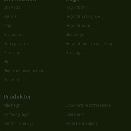
Om Poda
Hegn til dyr
Værdier
Hegn til naturpleje
Miljø
Hegn til have
Standarder
Skovhegn
Poda garanti
Hegn til industri og sikring
Montage
Støjhegn
Blog
Bliv franchisepartner
Partnere
Produkter
Alle hegn
Goodnature rottefælde
Porte og låger
Folealarm
Vand til dine dyr
Poda Fencealarm