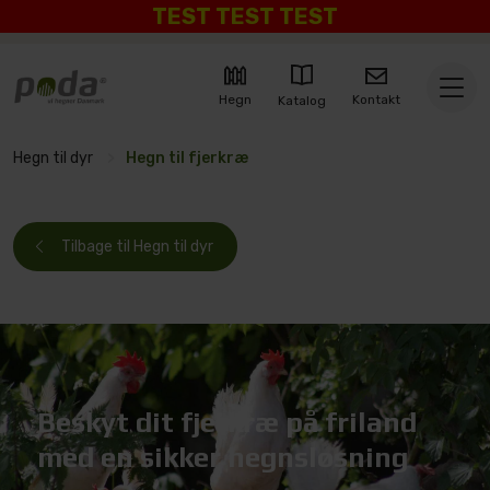
TEST TEST TEST
Kontakt
Hegn
Katalog
Hegn til dyr
>
Hegn til fjerkræ
Tilbage til Hegn til dyr
Beskyt dit fjerkræ på friland
med en sikker hegnsløsning