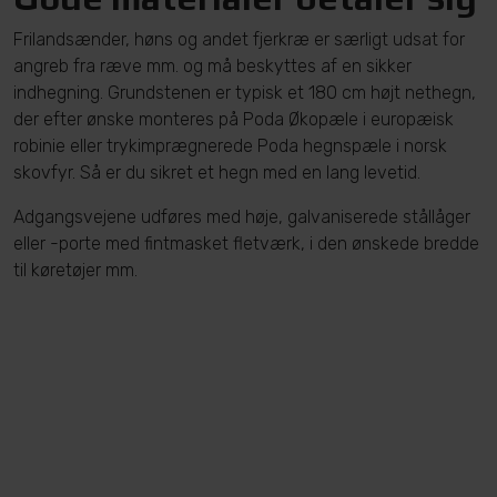
Frilandsænder, høns og andet fjerkræ er særligt udsat for
angreb fra ræve mm. og må beskyttes af en sikker
indhegning. Grundstenen er typisk et 180 cm højt nethegn,
der efter ønske monteres på Poda Økopæle i europæisk
robinie eller trykimprægnerede Poda hegnspæle i norsk
skovfyr. Så er du sikret et hegn med en lang levetid.
Adgangsvejene udføres med høje, galvaniserede stållåger
eller -porte med fintmasket fletværk, i den ønskede bredde
til køretøjer mm.