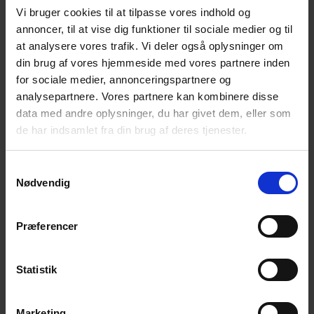
Få hjælp her
Vi bruger cookies til at tilpasse vores indhold og
annoncer, til at vise dig funktioner til sociale medier og til
at analysere vores trafik. Vi deler også oplysninger om
din brug af vores hjemmeside med vores partnere inden
for sociale medier, annonceringspartnere og
Find din lokale Poda partner
analysepartnere. Vores partnere kan kombinere disse
data med andre oplysninger, du har givet dem, eller som
Din lokale Poda partner er klar med svar og
de har indsamlet fra din brug af deres tjenester.
kompetent rådgivning
Samtykkevalg
Nødvendig
Præferencer
Find partner
Se alle partnere i Danmark
Statistik
Marketing