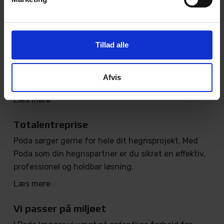
Hvorfor skal du vælge poda?
Årtiers erfaring
Tillad alle
Med rødder tilbage til 1975 er Poda kendt for
fremragende hegnsløsninger med lang holdbarhed
Afvis
– det giver dig den bedst mulige hegnsøkonomi.
Læs mere
Totalentreprise
Poda sørger gerne for hele dit hegnsprojekt. Med
Poda som din hegnspartner er du sikret en effektiv,
professionel og holdbar løsning.
Læs mere
Vi passer på miljøet