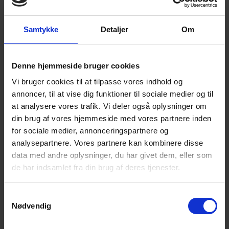
– det giver dig den bedst mulige hegnsøkonomi.
Læs mere
Samtykke
Detaljer
Om
Totalentreprise
Poda sørger gerne for hele dit hegnsprojekt. Med
Denne hjemmeside bruger cookies
Poda som din hegnspartner er du sikret en effektiv,
Vi bruger cookies til at tilpasse vores indhold og
professionel og holdbar løsning.
annoncer, til at vise dig funktioner til sociale medier og til
Læs mere
at analysere vores trafik. Vi deler også oplysninger om
din brug af vores hjemmeside med vores partnere inden
Vi passer på miljøet
for sociale medier, annonceringspartnere og
analysepartnere. Vores partnere kan kombinere disse
I Poda lægger vi vægt på ordentlige forhold for
data med andre oplysninger, du har givet dem, eller som
mennesker, dyr og miljø. Derfor tilbyder vi bl.a.
de har indsamlet fra din brug af deres tjenester.
FSC®- certificeret hegnspæle. Kig efter FSC®-
certificerede produkter i vores sortiment.
Samtykkevalg
Læs mere
Nødvendig
Garanti for kvalitet