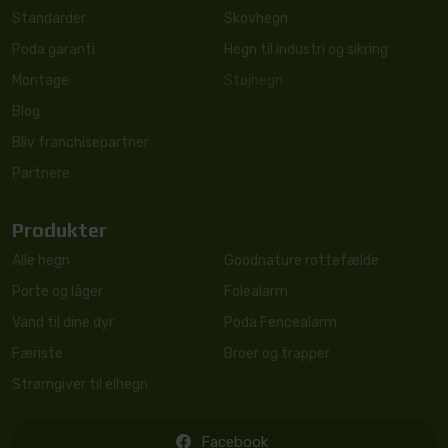
Standarder
Skovhegn
Poda garanti
Hegn til industri og sikring
Montage
Støjhegn
Blog
Bliv franchisepartner
Partnere
Produkter
Alle hegn
Goodnature rottefælde
Porte og låger
Folealarm
Vand til dine dyr
Poda Fencealarm
Færiste
Broer og trapper
Strømgiver til elhegn
Facebook