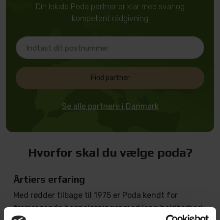
Din lokale Poda partner er klar med svar og
kompetent rådgivning
Find partner
Se alle partnere i Danmark
Hvorfor skal du vælge poda?
Årtiers erfaring
Med rødder tilbage til 1975 er Poda kendt for
fremragende hegnsløsninger med lang holdbarhed