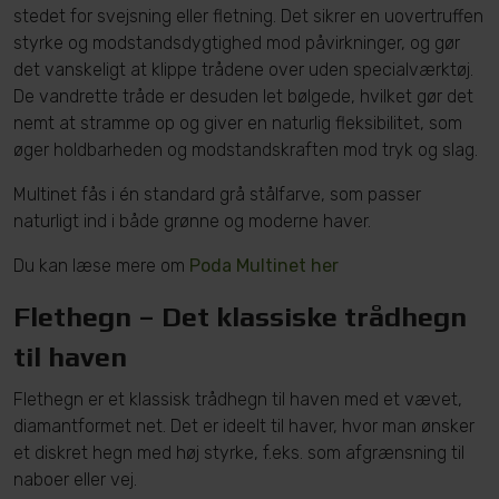
stedet for svejsning eller fletning. Det sikrer en uovertruffen
styrke og modstandsdygtighed mod påvirkninger, og gør
det vanskeligt at klippe trådene over uden specialværktøj.
De vandrette tråde er desuden let bølgede, hvilket gør det
nemt at stramme op og giver en naturlig fleksibilitet, som
øger holdbarheden og modstandskraften mod tryk og slag.
Multinet fås i én standard grå stålfarve, som passer
naturligt ind i både grønne og moderne haver.
Du kan læse mere om
Poda Multinet her
Flethegn – Det klassiske trådhegn
til haven
Flethegn er et klassisk trådhegn til haven med et vævet,
diamantformet net. Det er ideelt til haver, hvor man ønsker
et diskret hegn med høj styrke, f.eks. som afgrænsning til
naboer eller vej.