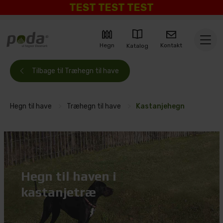
TEST TEST TEST
Kontakt
Hegn
Katalog
Tilbage til Træhegn til have
Hegn til have
>
Træhegn til have
>
Kastanjehegn
Hegn til haven i
kastanjetræ