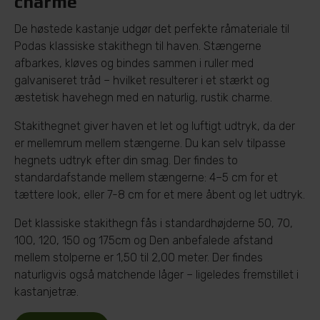
charme
De høstede kastanje udgør det perfekte råmateriale til
Podas klassiske stakithegn til haven. Stængerne
afbarkes, kløves og bindes sammen i ruller med
galvaniseret tråd – hvilket resulterer i et stærkt og
æstetisk havehegn med en naturlig, rustik charme.
Stakithegnet giver haven et let og luftigt udtryk, da der
er mellemrum mellem stængerne. Du kan selv tilpasse
hegnets udtryk efter din smag. Der findes to
standardafstande mellem stængerne: 4–5 cm for et
tættere look, eller 7-8 cm for et mere åbent og let udtryk.
Det klassiske stakithegn fås i standardhøjderne 50, 70,
100, 120, 150 og 175cm og Den anbefalede afstand
mellem stolperne er 1,50 til 2,00 meter. Der findes
naturligvis også matchende låger – ligeledes fremstillet i
kastanjetræ.