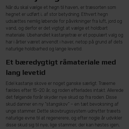
Når du skal vælge et hegn til haven, er træsorten som
hegnet er udført i, af stor betydning. Ethvert hegn
udsættes nemlig løbende for påvirkninger fra luft, jord og
vand, og derfor er det vigtigt at vælge et holdbart
materiale. Ubehandlet kastanjetræ er et populært valg og
har i årtier været anvendt i haver, netop på grund af dets
naturlige holdbarhed og lange levetid.
Et bæredygtigt råmateriale med
lang levetid
Edel kastanje skove er noget ganske særligt. Træerne
fældes efter 15–20 år, og roden efterlades intakt. Allerede
det følgende forår skyder nye skud op fra roden. Disse
skud danner en ny "stangskov" – en tæt bevoksning af
unge stammer. Dette skovbrugssystem udnytter træets
naturlige evne til at regenerere, og efter nogle år udvikler
disse skud sig til nye, lige stammer, der kan høstes igen,