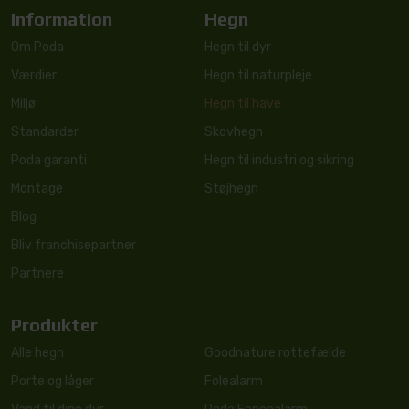
Information
Hegn
Om Poda
Hegn til dyr
Værdier
Hegn til naturpleje
Miljø
Hegn til have
Standarder
Skovhegn
Poda garanti
Hegn til industri og sikring
Montage
Støjhegn
Blog
Bliv franchisepartner
Partnere
Produkter
Alle hegn
Goodnature rottefælde
Porte og låger
Folealarm