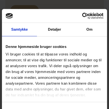
Få et tilbud
Samtykke
Detaljer
Om
Relaterede blogindlæg
Denne hjemmeside bruger cookies
Vi bruger cookies til at tilpasse vores indhold og
annoncer, til at vise dig funktioner til sociale medier og til
at analysere vores trafik. Vi deler også oplysninger om
din brug af vores hjemmeside med vores partnere inden
for sociale medier, annonceringspartnere og
analysepartnere. Vores partnere kan kombinere disse
data med andre oplysninger, du har givet dem, eller som
de har indsamlet fra din brug af deres tjenester.
Find det
Professionel
perfekte
hegnsmontage
Samtykkevalg