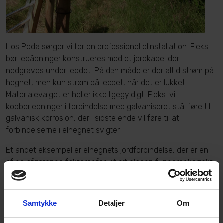
Hos Poda sørger vi for en professionel elinstallation. F.eks.
bør ledåbninger konstrueres med et jordkabel der
nedgraves under leddet. På den måde er der altid strøm på
hegnet, men kun strøm på leddet, når det er lukket.
Materialevalget er heller ikke ligegyldigt. F.eks. vil
kobberledninger i forbindelse med galvaniseret stål føre til
galvanisk korrosion, der i sidste ende vil føre til at
forbindelserne i elhegnet svigter.
Et andet eksempel er elhegnets jordforbindelse, der er en
af de afgørende faktorer for, at dit elhegn fungerer korrekt.
Det er en meget høj spænding, der går gennem jorden i et
elhegn, og mange bliver overrasket over, hvad der skal til
for at få en god jordforbindelse. Som hovedregel monterer
Samtykke
Detaljer
Om
vi ét standard jordspyd pr. 3 Joule energi fra
spændingsgiveren. Til en spændingsgiver på 12 Joule