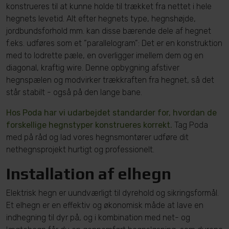
konstrueres til at kunne holde til trækket fra nettet i hele
hegnets levetid. Alt efter hegnets type, hegnshøjde,
jordbundsforhold mm. kan disse bærende dele af hegnet
f.eks. udføres som et ”parallelogram”: Det er en konstruktion
med to lodrette pæle, en overligger imellem dem og en
diagonal, kraftig wire. Denne opbygning afstiver
hegnspælen og modvirker trækkraften fra hegnet, så det
står stabilt - også på den lange bane.
Hos Poda har vi udarbejdet standarder for, hvordan de
forskellige hegnstyper konstrueres korrekt.
Tag Poda
med på råd og lad vores hegnsmontører udføre dit
nethegnsprojekt hurtigt og professionelt.
Installation af elhegn
Elektrisk hegn er uundværligt til dyrehold og sikringsformål.
Et elhegn er en effektiv og økonomisk måde at lave en
indhegning til dyr på, og i kombination med net- og