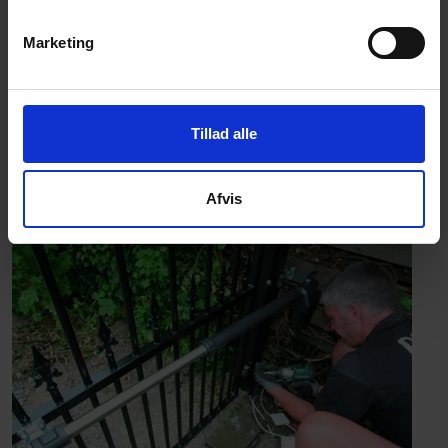
Automatisk betjening af en port eller låge er en uundværlig
Marketing
feature for mange, og Poda hjælper dig også gerne med at
montere et system lige efter dine ønsker. Betjeningen kan
f.eks. være med mobiltelefon, kodetastatur, timerur – eller
hvad med en detektor nedgravet i vejen, som automatisk
Tillad alle
aktiverer porten, når man kører over?
Hos Poda får du en komplet, nøglefærdig løsning.
Afvis