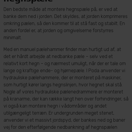
Den bedste måde at montere hegnspæle på, er ved at
banke dem ned i jorden. Det skyldes, at jorden komprimeres
omkring pælen, så den kommer til at stå fast og stabilt. En
anden fordel er, at jorden og omgivelserne forstyrres
minimalt.
Med en manuel pælehammer finder man hurtigt ud af, at
det er hårdt arbejde at nedbanke pæle – selv ved et
relativt kort hegn – og nærmest umuligt, når der er tale om
lange og kraftige ende- og hjørnepæle. I Poda anvender vi
hydrauliske pælehammere, der er monteret på maskiner,
som hurtigt kører langs hegnslinjen, hvor hegnet skal stå.
Nogle af vores hydrauliske pælenedrammere er monteret
på kranarme, der kan række langt hen over forhindringer, så
vi også kan montere hegn i vådområder og andet
utilgængeligt terræn. Er undergrunden meget stenet,
anvender vi et massivt jordspyd, der bankes ned og baner
vej for den efterfølgende nedbankning af hegnspælen