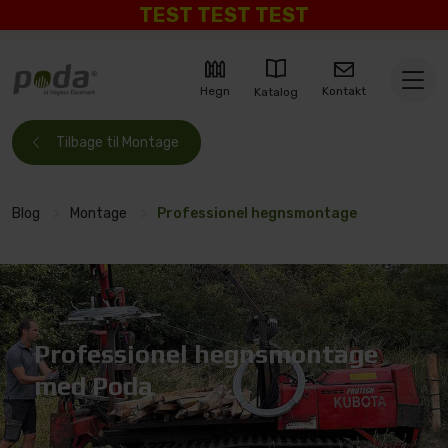
TEST TEST TEST
Kontakt
Hegn
Katalog
Tilbage til Montage
Blog
>
Montage
>
Professionel hegnsmontage
Professionel hegnsmontage
med Poda