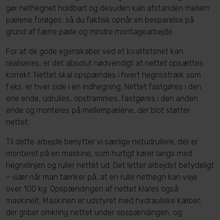
gør nethegnet holdbart og desuden kan afstanden mellem
pælene forøges, så du faktisk opnår en besparelse på
grund af færre pæle og mindre montagearbejde.
For at de gode egenskaber ved et kvalitetsnet kan
realiseres, er det absolut nødvendigt at nettet opsættes
korrekt. Nettet skal opspændes i hvert hegnsstræk som
f.eks. er hver side i en indhegning. Nettet fastgøres i den
ene ende, udrulles, opstrammes, fastgøres i den anden
ende og monteres på mellempælene, der blot støtter
nettet.
Til dette arbejde benytter vi særlige netudrullere, der er
monteret på en maskine, som hurtigt kører langs med
hegnslinjen og ruller nettet ud. Det letter arbejdet betydeligt
– især når man tænker på, at en rulle nethegn kan veje
over 100 kg. Opspændingen af nettet klares også
maskinelt. Maskinen er udstyret med hydrauliske kæber,
der griber omkring nettet under opspændingen, og