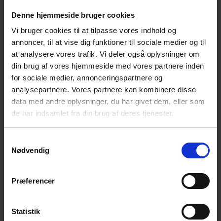
betyder det 4 jordspyd, der skal placeres med 3 meters
Denne hjemmeside bruger cookies
afstand og forbindes med kraftige kabler. Ved vanskelige
Vi bruger cookies til at tilpasse vores indhold og
jordbundsforhold kan det bl.a. komme på tale at forlænge
annoncer, til at vise dig funktioner til sociale medier og til
flere spyd med en kobling.
at analysere vores trafik. Vi deler også oplysninger om
Tag Poda med på råd, når du skal have monteret elhegn -
din brug af vores hjemmeside med vores partnere inden
så undgår du besvær og fejltagelser. Vores professionelle
for sociale medier, annonceringspartnere og
montører sørger for, at du får et elhegn, der fungerer
analysepartnere. Vores partnere kan kombinere disse
effektivt og uden problemer – fra dag ét og i årene
data med andre oplysninger, du har givet dem, eller som
fremover.
de har indsamlet fra din brug af deres tjenester.
Låger, porte og automatik
Samtykkevalg
Nødvendig
Hos Poda finder du markedets bredeste udvalg af låger og
porte til ethvert formål, og vi hjælper dig gerne med en
perfekt montage. Vores professionelle hegnsteams tager
Præferencer
sig gerne af hele processen; fra opmåling og projektering, til
boring af huller og nedstøbning af stolper, til montering af
Statistik
beslag, låsetøj og låger.