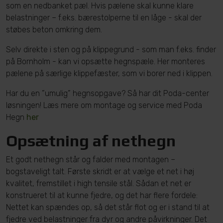
som en nedbanket pæl. Hvis pælene skal kunne klare
belastninger – f.eks. bærestolperne til en låge - skal der
støbes beton omkring dem.
Selv direkte i sten og på klippegrund - som man f.eks. finder
på Bornholm - kan vi opsætte hegnspæle. Her monteres
pælene på særlige klippefæster, som vi borer ned i klippen.
Har du en ”umulig” hegnsopgave? Så har dit Poda-center
løsningen! Læs mere om montage og service med Poda
Hegn
her
Opsætning af nethegn
Et godt nethegn står og falder med montagen –
bogstaveligt talt. Første skridt er at vælge et net i høj
kvalitet, fremstillet i high tensile stål. Sådan et net er
konstrueret til at kunne fjedre, og det har flere fordele:
Nettet kan spændes op, så det står flot og er i stand til at
fjedre ved belastninger fra dyr og andre påvirkninger. Det