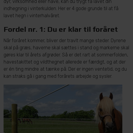
dyr, virksomhed eller have, kan du trygt få lavet din
indhegning i vinterkulden. Her er 4 gode grunde til at få
lavet hegn i vinterhalvåret.
Fordel nr. 1: Du er klar til foråret
Når foråret kommer, bliver der travlt mange steder. Dyrene
skal på græs, haverne skal sættes i stand og markerne skal
gøres klar til årets afgrøder. Så er det rart at sommerfolden,
havestakittet og vildthegnet allerede er færdigt, og at der
er én ting mindre at tænke på. Der er ingen ventetid, og du
kan straks gå i gang med forårets arbejde og sysler.