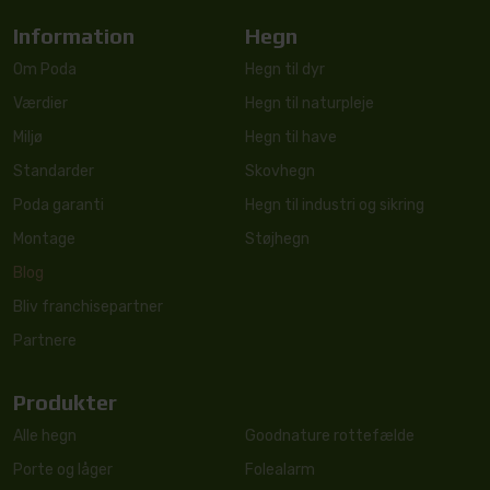
Information
Hegn
Om Poda
Hegn til dyr
Værdier
Hegn til naturpleje
Miljø
Hegn til have
Standarder
Skovhegn
Poda garanti
Hegn til industri og sikring
Montage
Støjhegn
Blog
Bliv franchisepartner
Partnere
Produkter
Alle hegn
Goodnature rottefælde
Porte og låger
Folealarm