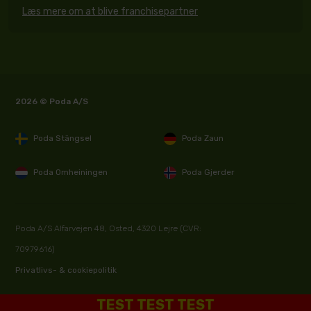
Læs mere om at blive franchisepartner
2026 © Poda A/S
Poda Stängsel
Poda Zaun
Poda Omheiningen
Poda Gjerder
Poda A/S Alfarvejen 48, Osted, 4320 Lejre (CVR:
70979616)
Privatlivs- & cookiepolitik
TEST TEST TEST