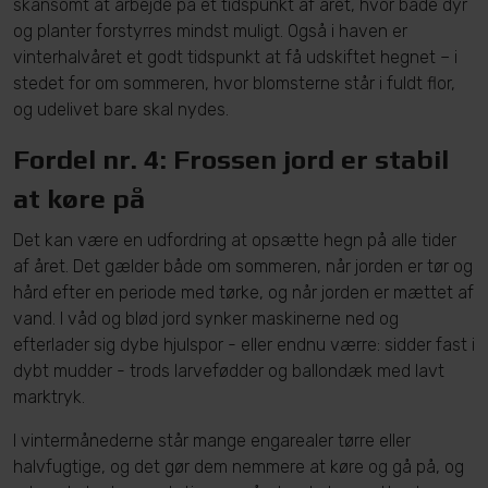
skånsomt at arbejde på et tidspunkt af året, hvor både dyr
og planter forstyrres mindst muligt. Også i haven er
vinterhalvåret et godt tidspunkt at få udskiftet hegnet – i
stedet for om sommeren, hvor blomsterne står i fuldt flor,
og udelivet bare skal nydes.
Fordel nr. 4: Frossen jord er stabil
at køre på
Det kan være en udfordring at opsætte hegn på alle tider
af året. Det gælder både om sommeren, når jorden er tør og
hård efter en periode med tørke, og når jorden er mættet af
vand. I våd og blød jord synker maskinerne ned og
efterlader sig dybe hjulspor - eller endnu værre: sidder fast i
dybt mudder - trods larvefødder og ballondæk med lavt
marktryk.
I vintermånederne står mange engarealer tørre eller
halvfugtige, og det gør dem nemmere at køre og gå på, og