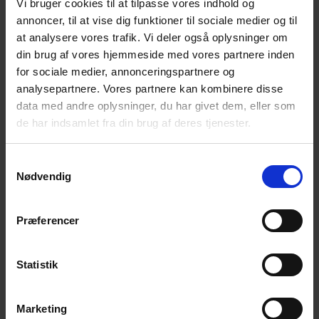
hvilket udstyr vi bruger til professionel hegnsopsætning?
Vi bruger cookies til at tilpasse vores indhold og
Læs mere om hegnsmontage her
annoncer, til at vise dig funktioner til sociale medier og til
at analysere vores trafik. Vi deler også oplysninger om
Skal du have sat hegn op?
din brug af vores hjemmeside med vores partnere inden
Læs mere om vores professionel hegnsmontage
– og få
for sociale medier, annonceringspartnere og
rådgivning eller et tilbud fra din lokale Poda-partner.
analysepartnere. Vores partnere kan kombinere disse
data med andre oplysninger, du har givet dem, eller som
Hos Poda monterer vi hegn
de har indsamlet fra din brug af deres tjenester.
året rundt
Samtykkevalg
Uanset om du skal have hegn til landbrug eller i naturen, til
Nødvendig
virksomheden eller i haven, så kan du trygt lade Poda stå
for montagen – også i vinterkulden. Vi sørger for korrekt
konstruktion og effektiv hegnsmontage, så du får et solidt
Præferencer
og sikkert hegn med lang holdbarhed.
Statistik
Kontakt din Poda-partner – vi står klar til at hjælpe dig
med dit næste hegnsprojekt!
Marketing