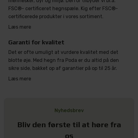
mennesker, dyr og miljø. Derfor tilbyder vi bl.a.
FSC®- certificeret hegnspæle. Kig efter FSC®-
certificerede produkter i vores sortiment.
Læs mere
Garanti for kvalitet
Det er ofte umuligt at vurdere kvalitet med det
blotte øje. Med hegn fra Poda er du altid på den
sikre side, bakket op af garantier på op til 25 år.
Læs mere
Nyhedsbrev
Bliv den første til at høre fra
os