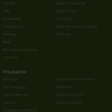
Værdier
Hegn til naturpleje
Miljø
Hegn til have
Standarder
Skovhegn
Poda garanti
Hegn til industri og sikring
Montage
Støjhegn
Blog
Bliv franchisepartner
Partnere
Produkter
Alle hegn
Goodnature rottefælde
Porte og låger
Folealarm
Vand til dine dyr
Poda Fencealarm
Færiste
Broer og trapper
Strømgiver til elhegn