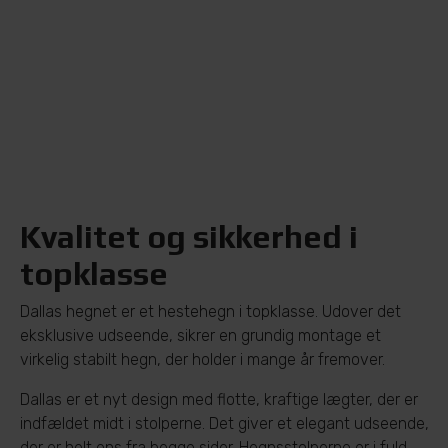
Kvalitet og sikkerhed i
topklasse
Dallas hegnet er et hestehegn i topklasse. Udover det
eksklusive udseende, sikrer en grundig montage et
virkelig stabilt hegn, der holder i mange år fremover.
Dallas er et nyt design med flotte, kraftige lægter, der er
indfældet midt i stolperne. Det giver et elegant udseende,
der er helt ens fra begge sider. Hegnsstolperne er i fuld