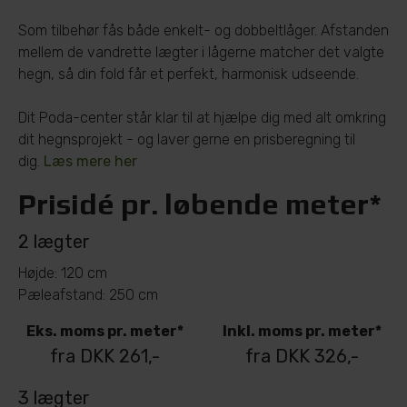
Som tilbehør fås både enkelt- og dobbeltlåger. Afstanden
mellem de vandrette lægter i lågerne matcher det valgte
hegn, så din fold får et perfekt, harmonisk udseende.
Dit Poda-center står klar til at hjælpe dig med alt omkring
dit hegnsprojekt - og laver gerne en prisberegning til
dig.
Læs mere her
Prisidé pr. løbende meter*
2 lægter
Højde: 120 cm
Pæleafstand: 250 cm
Eks. moms pr. meter*
Inkl. moms pr. meter*
fra DKK 261,-
fra DKK 326,-
3 lægter