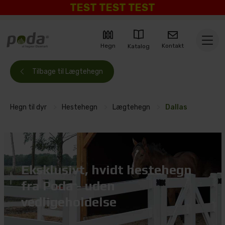
TEST TEST TEST
Kontakt
Hegn
Katalog
Tilbage til Lægtehegn
Hegn til dyr
>
Hestehegn
>
Lægtehegn
>
Dallas
Eksklusivt, hvidt hestehegn
fra Poda - uden
vedligeholdelse