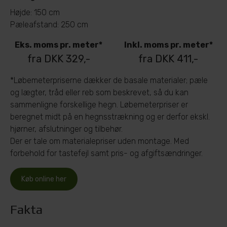
Højde: 150 cm
Pæleafstand: 250 cm
Eks. moms pr. meter*
Inkl. moms pr. meter*
fra DKK 329,-
fra DKK 411,-
*Løbemeterpriserne dækker de basale materialer; pæle
og lægter, tråd eller reb som beskrevet, så du kan
sammenligne forskellige hegn. Løbemeterpriser er
beregnet midt på en hegnsstrækning og er derfor ekskl.
hjørner, afslutninger og tilbehør.
Der er tale om materialepriser uden montage. Med
forbehold for tastefejl samt pris- og afgiftsændringer.
Køb online her
Fakta