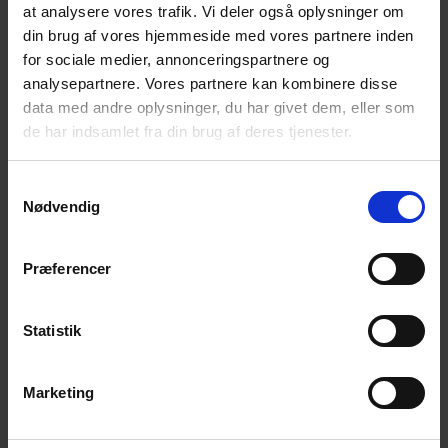
at analysere vores trafik. Vi deler også oplysninger om
Få et skræddersyet tilbud
din brug af vores hjemmeside med vores partnere inden
for sociale medier, annonceringspartnere og
Din lokale Poda-partner står klar til at samarbejde
analysepartnere. Vores partnere kan kombinere disse
med dig gennem hele dit hegnsprojekt og
data med andre oplysninger, du har givet dem, eller som
udarbejder gerne et skræddersyet tilbud, der
de har indsamlet fra din brug af deres tjenester.
passer præcist til dine behov.
Samtykkevalg
Kvalitetsmaterialer
Nødvendig
Professionel montering udført af
erfarne fagfolk
Præferencer
Rådgivning baseret på over 50 års
Statistik
erfaring
Marketing
Få et tilbud