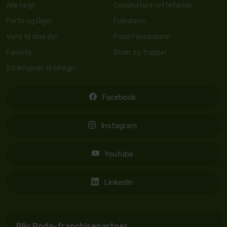
Alle hegn
Goodnature rottefælde
Porte og låger
Folealarm
Vand til dine dyr
Poda Fencealarm
Færiste
Broer og trapper
Strømgiver til elhegn
Facebook
Instagram
Youtube
LinkedIn
Bliv Poda-franchisepartner