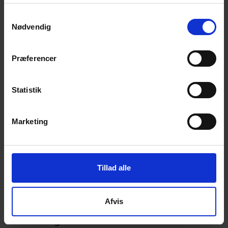
Samtykkevalg
Nødvendig
Professionel
Find det
hegnsmontage
perfekte
Præferencer
havehegn
Statistik
Marketing
Tillad alle
Naturpleje
Naturpleje
Afvis
cases med
med Poda
Podahegn