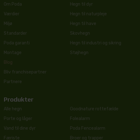
Om Poda
Hegn til dyr
Værdier
Hegn til naturpleje
Miljø
Hegn til have
Standarder
Skovhegn
Poda garanti
Hegn til industri og sikring
Montage
Støjhegn
Blog
Bliv franchisepartner
Partnere
Produkter
Alle hegn
Goodnature rottefælde
Porte og låger
Folealarm
Vand til dine dyr
Poda Fencealarm
Færiste
Broer og trapper