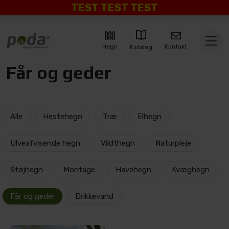
TEST TEST TEST
Kontakt
Hegn
Katalog
Får og geder
Alle
Hestehegn
Træ
Elhegn
Ulveafvisende hegn
Vildthegn
Naturpleje
Støjhegn
Montage
Havehegn
Kvæghegn
Får og geder
Drikkevand