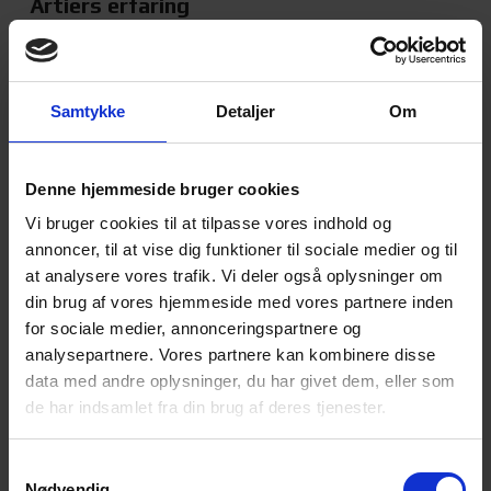
Årtiers erfaring
Med rødder tilbage til 1975 er Poda kendt for
fremragende hegnsløsninger med lang holdbarhed
– det giver dig den bedst mulige hegnsøkonomi.
Samtykke
Detaljer
Om
Læs mere
Totalentreprise
Denne hjemmeside bruger cookies
Vi bruger cookies til at tilpasse vores indhold og
Poda sørger gerne for hele dit hegnsprojekt. Med
annoncer, til at vise dig funktioner til sociale medier og til
Poda som din hegnspartner er du sikret en effektiv,
at analysere vores trafik. Vi deler også oplysninger om
professionel og holdbar løsning.
din brug af vores hjemmeside med vores partnere inden
Læs mere
for sociale medier, annonceringspartnere og
analysepartnere. Vores partnere kan kombinere disse
Vi passer på miljøet
data med andre oplysninger, du har givet dem, eller som
de har indsamlet fra din brug af deres tjenester.
I Poda lægger vi vægt på ordentlige forhold for
mennesker, dyr og miljø. Derfor tilbyder vi bl.a.
FSC®- certificeret hegnspæle. Kig efter FSC®-
Samtykkevalg
Nødvendig