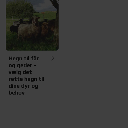
Hegn til får
og geder -
vælg det
rette hegn til
dine dyr og
behov