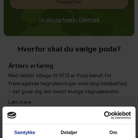
Find partner
Se alle partnere i Danmark
Hvorfor skal du vælge poda?
Årtiers erfaring
Med rødder tilbage til 1975 er Poda kendt for
fremragende hegnsløsninger med lang holdbarhed
– det giver dig den bedst mulige hegnsøkonomi.
Læs mere
Totalentreprise
Poda sørger gerne for hele dit hegnsprojekt. Med
Samtykke
Detaljer
Om
Poda som din hegnspartner er du sikret en effektiv,