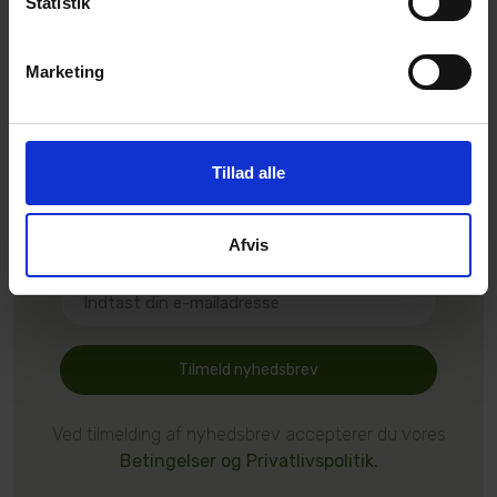
Statistik
Marketing
Nyhedsbrev
Bliv den første til at høre fra
os
Tillad alle
Psst... Vi lover at vi kun sender det når vi har nyt at
fortælle.
Afvis
Tilmeld nyhedsbrev
Ved tilmelding af nyhedsbrev accepterer du vores
Betingelser og Privatlivspolitik.