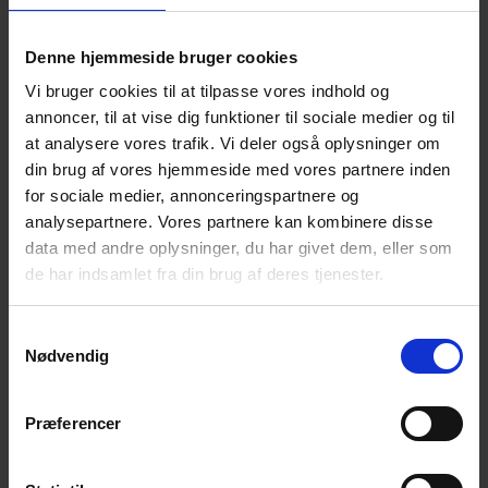
professionel og holdbar løsning.
Læs mere
Denne hjemmeside bruger cookies
Vi bruger cookies til at tilpasse vores indhold og
Vi passer på miljøet
annoncer, til at vise dig funktioner til sociale medier og til
at analysere vores trafik. Vi deler også oplysninger om
I Poda lægger vi vægt på ordentlige forhold for
din brug af vores hjemmeside med vores partnere inden
mennesker, dyr og miljø. Derfor tilbyder vi bl.a.
for sociale medier, annonceringspartnere og
FSC®- certificeret hegnspæle. Kig efter FSC®-
analysepartnere. Vores partnere kan kombinere disse
certificerede produkter i vores sortiment.
data med andre oplysninger, du har givet dem, eller som
Læs mere
de har indsamlet fra din brug af deres tjenester.
Garanti for kvalitet
Samtykkevalg
Nødvendig
Det er ofte umuligt at vurdere kvalitet med det
blotte øje. Med hegn fra Poda er du altid på den
sikre side, bakket op af garantier på op til 25 år.
Præferencer
Læs mere