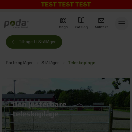
TEST TEST TEST
Kontakt
Hegn
Katalog
Tilbage til Stållåger
Porte og låger
>
Stållåger
>
Teleskoplåge
Den justerbare
teleskoplåge