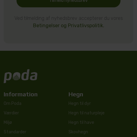
Tilmeld nyhedsbrev
Ved tilmelding af nyhedsbrev accepterer du vores
Betingelser og Privatlivspolitik.
Information
Hegn
Om Poda
Hegn til dyr
Værdier
Hegn til naturpleje
Miljø
Hegn til have
Standarder
Skovhegn