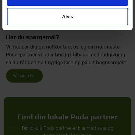
Hent vores katalog
Afvis
Har du spørgsmål?
Vi hjælper dig gerne! Kontakt os, og din nærmeste
Poda-partner vender hurtigt tilbage med rådgivning,
så du får den helt rigtige løsning på dit hegnsprojekt.
Få hjælp her
Find din lokale Poda partner
Din lokale Poda partner er klar med svar og