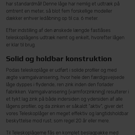
har standardmål! Denne låge har nemlig et udtræk på
omtrent en meter, så blot fem forskellige modeller
dækker enhver ledåbning op til ca. 6 meter.
Efter indstilling af den ønskede længde fastlåses
teleskoplågens udtræk nemt og enkelt, hvorefter lågen
er klar til brug.
Solid og holdbar konstruktion
Podas teleskoplåge er udført i solide profiler og med
ægte varmgalvanisering, hvor hele den færdigsvejsede
låge dyppes i flydende, ren zink inden den forlader
fabrikken. Varmgalvanisering (varmforzinkning) resulterer i
et tykt lag zink på både indersiden og ydersiden af alle
lågens profiler, og da zinken er såkaldt ”aktiv”, giver det
vores Teleskoplåger en meget effektiv og langtidsholdbar
beskyttelse mod rust; som regel 20 år eller mere.
Til Teleskoplågerne fås en komplet beslagpakke med