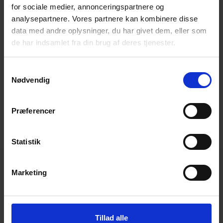
for sociale medier, annonceringspartnere og
analysepartnere. Vores partnere kan kombinere disse
data med andre oplysninger, du har givet dem, eller som
de har indsamlet fra din brug af deres tjenester.
Samtykkevalg
Naturpleje
Naturpleje
Nødvendig
cases med
med Poda
Podahegn
Præferencer
Statistik
Marketing
Få idéer til dit næste hegn
Gå på opdagelse i Poda-kataloget og få inspiration til
dit nye hegn. Få overblik over mulighederne og find
Tillad alle
den løsning, der passer perfekt til dit behov.