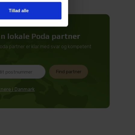
Tillad alle
in lokale Poda partner
Poda partner er klar med svar og kompetent
Find partner
rtnere i Danmark