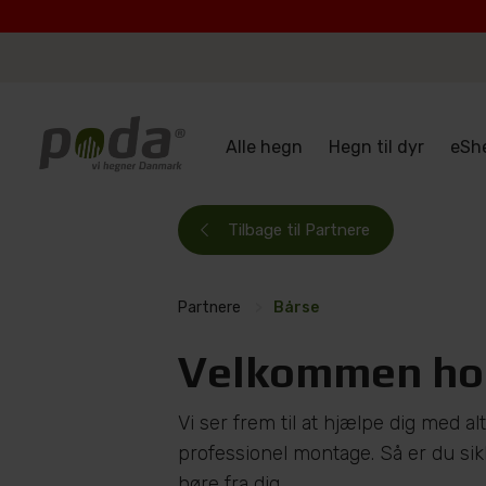
Alle hegn
Hegn til dyr
eSh
Tilbage til Partnere
Partnere
>
Bårse
Velkommen ho
Vi ser frem til at hjælpe dig med alt
professionel montage. Så er du sikke
høre fra dig.