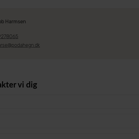
ob Harmsen
9278065
arse@podahegn.dk
kter vi dig