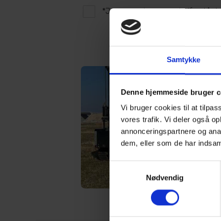
*Jeg acceptere og er indforstået m
Samtykke
Denne hjemmeside bruger c
Vi bruger cookies til at tilpas
vores trafik. Vi deler også 
annonceringspartnere og anal
dem, eller som de har indsaml
Samtykkevalg
Nødvendig