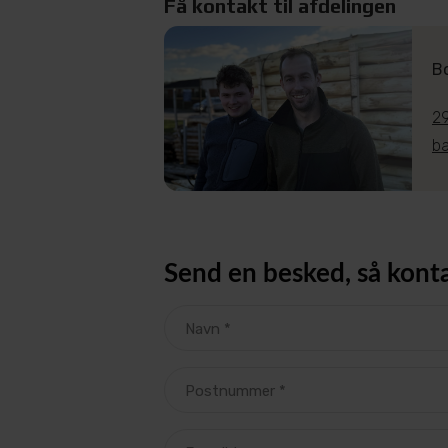
Få kontakt til afdelingen
B
2
b
Send en besked, så konta