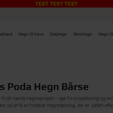
TEST TEST TEST
epherd
Hegn til have
Støjhegn
Skovhegn
Hegn ti
s Poda Hegn Bårse
 til dit næste hegnsprojekt - lige fra projektering og ser
r på at få en holdbar hegnsløsning, der er udført effekt