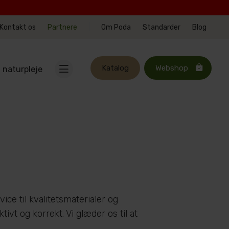
|
Kontakt os
Partnere
Om Poda
Standarder
Blog
Katalog
Webshop
l naturpleje
vice til kvalitetsmaterialer og
ivt og korrekt. Vi glæder os til at