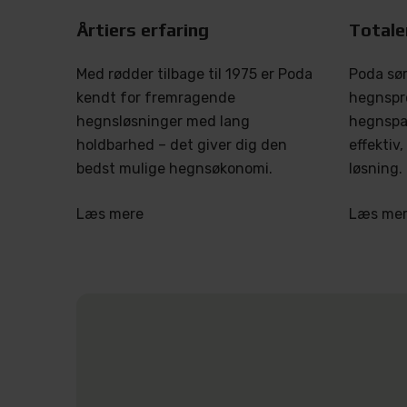
Årtiers erfaring
Totale
Med rødder tilbage til 1975 er Poda
Poda sør
kendt for fremragende
hegnspr
hegnsløsninger med lang
hegnspar
holdbarhed – det giver dig den
effektiv
bedst mulige hegnsøkonomi.
løsning.
Læs mere
Læs me