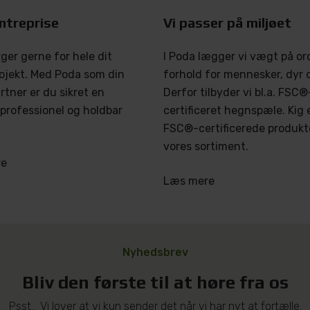
ntreprise
Vi passer på miljøet
ger gerne for hele dit
I Poda lægger vi vægt på or
ojekt. Med Poda som din
forhold for mennesker, dyr o
tner er du sikret en
Derfor tilbyder vi bl.a. FSC®
, professionel og holdbar
certificeret hegnspæle. Kig 
FSC®-certificerede produkte
vores sortiment.
re
Læs mere
Nyhedsbrev
Bliv den første til at høre fra os
Psst... Vi lover at vi kun sender det når vi har nyt at fortælle.