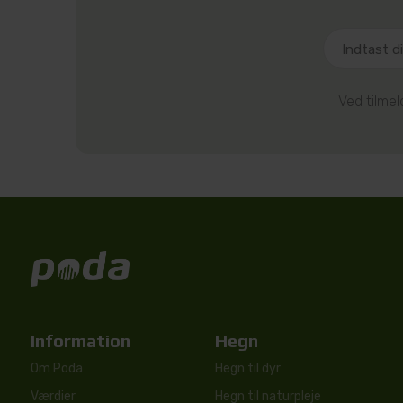
Ved tilme
Information
Hegn
Om Poda
Hegn til dyr
Værdier
Hegn til naturpleje