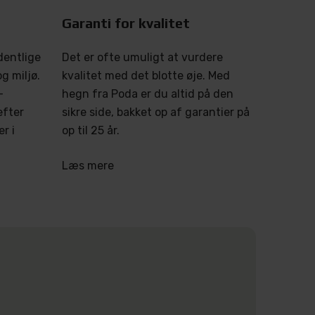
Garanti for kvalitet
dentlige
Det er ofte umuligt at vurdere
g miljø.
kvalitet med det blotte øje. Med
-
hegn fra Poda er du altid på den
efter
sikre side, bakket op af garantier på
r i
op til 25 år.
Læs mere