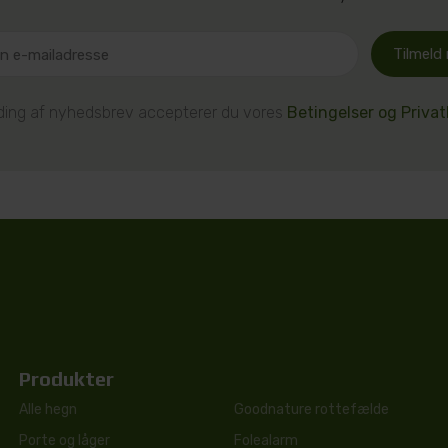
Tilmeld
lding af nyhedsbrev accepterer du vores
Betingelser og Privatl
Produkter
Alle hegn
Goodnature rottefælde
Porte og låger
Folealarm