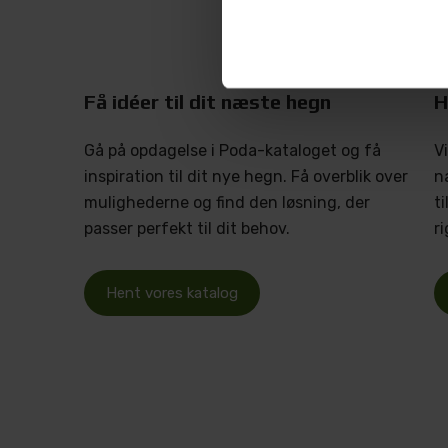
Få idéer til dit næste hegn
H
Gå på opdagelse i Poda-kataloget og få
V
inspiration til dit nye hegn. Få overblik over
n
mulighederne og find den løsning, der
t
passer perfekt til dit behov.
r
Hent vores katalog