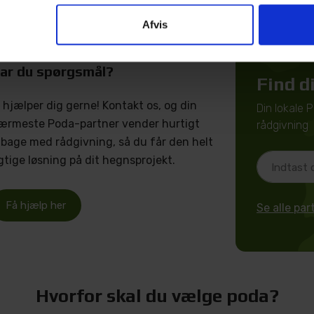
Afvis
ar du spørgsmål?
Find d
i hjælper dig gerne! Kontakt os, og din
Din lokale 
ærmeste Poda-partner vender hurtigt
rådgivning
ilbage med rådgivning, så du får den helt
igtige løsning på dit hegnsprojekt.
Få hjælp her
Se alle pa
Hvorfor skal du vælge poda?