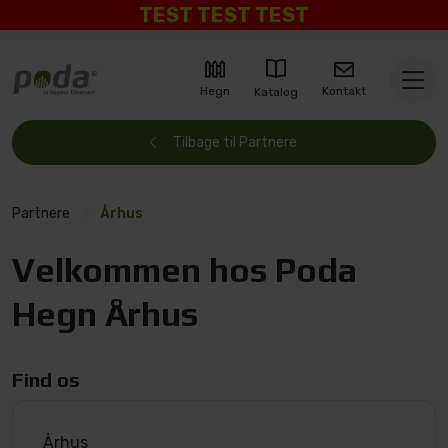
TEST TEST TEST
Kontakt
Hegn
Katalog
Tilbage til Partnere
Partnere
>
Århus
Velkommen hos Poda
Hegn Århus
Find os
Århus