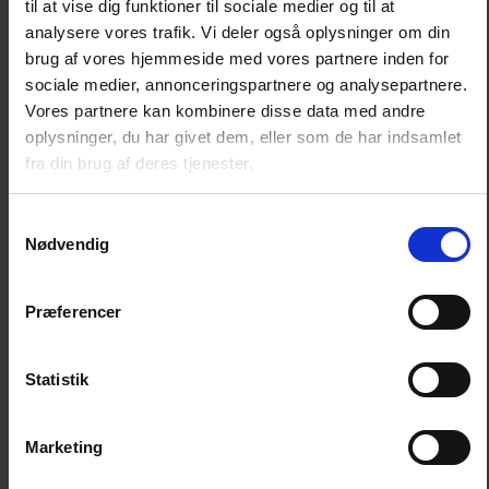
til at vise dig funktioner til sociale medier og til at
Din lokale Poda partner er klar med svar og
analysere vores trafik. Vi deler også oplysninger om din
kompetent rådgivning
brug af vores hjemmeside med vores partnere inden for
sociale medier, annonceringspartnere og analysepartnere.
Vores partnere kan kombinere disse data med andre
oplysninger, du har givet dem, eller som de har indsamlet
fra din brug af deres tjenester.
Find partner
Samtykkevalg
Nødvendig
Se alle partnere i Danmark
Præferencer
Hvorfor skal du vælge poda?
Statistik
Årtiers erfaring
Marketing
Med rødder tilbage til 1975 er Poda kendt for
fremragende hegnsløsninger med lang holdbarhed