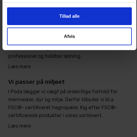
– det giver dig den bedst mulige hegnsøkonomi.
Læs mere
Tillad alle
Totalentreprise
Afvis
Poda sørger gerne for hele dit hegnsprojekt. Med
Poda som din hegnspartner er du sikret en effektiv,
professionel og holdbar løsning.
Læs mere
Vi passer på miljøet
I Poda lægger vi vægt på ordentlige forhold for
mennesker, dyr og miljø. Derfor tilbyder vi bl.a.
FSC®- certificeret hegnspæle. Kig efter FSC®-
certificerede produkter i vores sortiment.
Læs mere