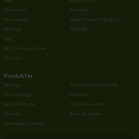
Miljø
Hegn til have
Standarder
Skovhegn
Poda garanti
Hegn til industri og sikring
Montage
Støjhegn
Blog
Bliv franchisepartner
Partnere
Produkter
Alle hegn
Goodnature rottefælde
Porte og låger
Folealarm
Vand til dine dyr
Poda Fencealarm
Færiste
Broer og trapper
Strømgiver til elhegn