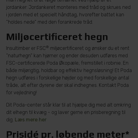
jordanker: Jordankeret monteres med tråd og skrues ned
i jorden med et specielt håndtag, hvorefter battet kan
”holdes nede” med den forankrede tråd.
Miljøcertificeret hegn
®
Insultimber er FSC
miljøcertificeret og ønsker du et rent
”naturhegn” kan hjørner og ender desuden udføres med
FSC-certificerede Poda Økopæle, fremstillet i robinie. En
både miljørigtig, holdbar og effektiv hegnsløsning! Et Poda
hegn udføres i forskellige højder og med forskellige antal
tråde, alt efter dyrene der skal indhegnes. Kontakt Poda
for vejledning!
Dit Poda-center står klar til at hjælpe dig med alt omkring
dit elhegn til kvæg - og laver gerne en prisberegning til
dig.
Læs mere her
Prisidé pr. løbende meter*