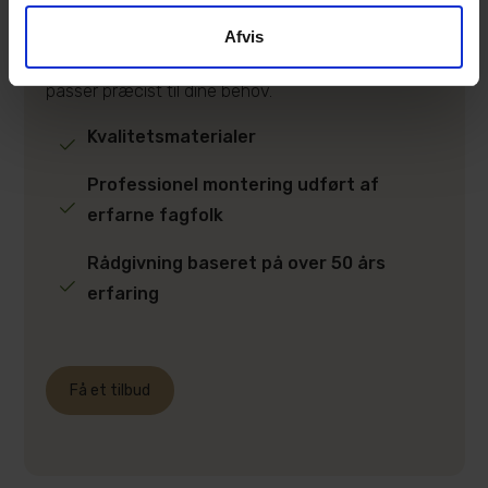
Din lokale Poda-partner står klar til at samarbejde
Afvis
med dig gennem hele dit hegnsprojekt og
udarbejder gerne et skræddersyet tilbud, der
passer præcist til dine behov.
Kvalitetsmaterialer
Professionel montering udført af
erfarne fagfolk
Rådgivning baseret på over 50 års
erfaring
Få et tilbud