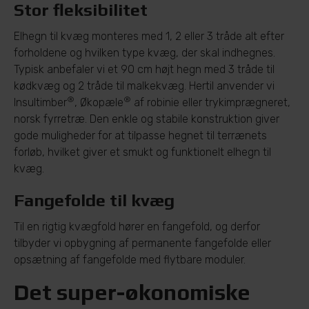
Stor fleksibilitet
Elhegn til kvæg monteres med 1, 2 eller 3 tråde alt efter
forholdene og hvilken type kvæg, der skal indhegnes.
Typisk anbefaler vi et 90 cm højt hegn med 3 tråde til
kødkvæg og 2 tråde til malkekvæg. Hertil anvender vi
®
®
Insultimber
, Økopæle
af robinie eller trykimprægneret,
norsk fyrretræ. Den enkle og stabile konstruktion giver
gode muligheder for at tilpasse hegnet til terrænets
forløb, hvilket giver et smukt og funktionelt elhegn til
kvæg.
Fangefolde til kvæg
Til en rigtig kvægfold hører en fangefold, og derfor
tilbyder vi opbygning af permanente fangefolde eller
opsætning af fangefolde med flytbare moduler.
Det super-økonomiske