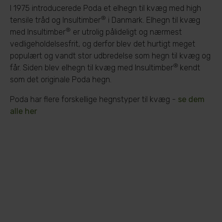
I 1975 introducerede Poda et elhegn til kvæg med high
®
tensile tråd og Insultimber
i Danmark. Elhegn til kvæg
®
med Insultimber
er utrolig pålideligt og nærmest
vedligeholdelsesfrit, og derfor blev det hurtigt meget
populært og vandt stor udbredelse som hegn til kvæg og
®
får. Siden blev elhegn til kvæg med Insultimber
kendt
som det originale Poda hegn.
Poda har flere forskellige hegnstyper til kvæg -
se dem
alle her