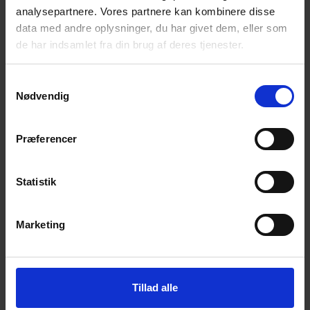
analysepartnere. Vores partnere kan kombinere disse
data med andre oplysninger, du har givet dem, eller som
de har indsamlet fra din brug af deres tjenester.
Samtykkevalg
Nødvendig
Præferencer
Statistik
Marketing
Hvad kan vi gøre for dig
Få et skræddersyet tilbud
Tillad alle