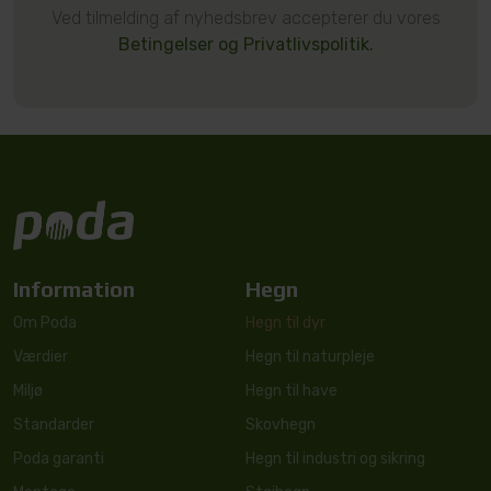
Ved tilmelding af nyhedsbrev accepterer du vores
Betingelser og Privatlivspolitik.
Information
Hegn
Om Poda
Hegn til dyr
Værdier
Hegn til naturpleje
Miljø
Hegn til have
Standarder
Skovhegn
Poda garanti
Hegn til industri og sikring