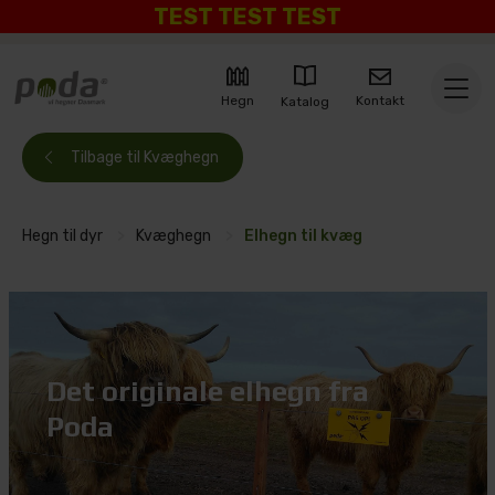
TEST TEST TEST
Kontakt
Hegn
Katalog
Tilbage til Kvæghegn
Hegn til dyr
>
Kvæghegn
>
Elhegn til kvæg
Det originale elhegn fra
Poda