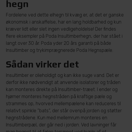
hegn
Fordelene ved dette elhegn til kvæg er, at det er ganske
økonomisk i anskaffelse, har en lang holdbarhed og kun
kræver lidt eller slet ingen vedligeholdelse! Der findes
flere eksempler på Poda Insultimberhegn, der har stået i
langt over 30 år. Poda yder 20 års garanti på både
Insultimber og trykimprægnerede Poda Hegnspæle.
Sådan virker det
Insultimber er olieholdigt og kan ikke suge vand. Det er
derfor ikke nødvendigt at anvende isolatorer og tråden
kan monteres direkte på Insultimber-træet. I ender og
hjørner monteres hegnstråden på kraftige pæle og
strammes op, hvorved mellempælene kan reduceres til
relativt spinkle ”bats”, der står ovenpå jorden og støtter
hegnstrådene. Kun med mellemrum monteres en
Insultimberpæl, der går ned i jorden. Ved lavninger får
man hegnet til at følge terrænet ved hjælp af et